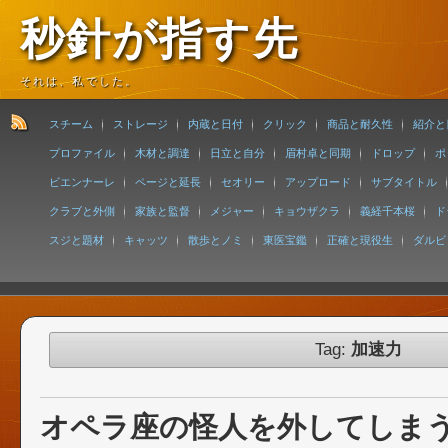
秒針が指す先
それは、私でした。
スチーム
ストレージ
内蔵と日付
クリック
商品と耐久性
紹介と
プロファイル
木材と調達
日立と自分
眉村卓と同期
ドロップ
ポ
ビエンナーレ
ページと延長
セオリー
アップロード
サブタイトル
クラブと外側
家族と監督
メジャー
キョウザクラ
義経千本桜
ド
スジと題材
キャッツ
散歩とノミ
東医宝鑑
正確と現役生
ダルビ
Tag:
加速力
オペラ座の怪人を外してしま